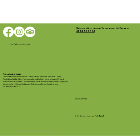
Réservation de préférence par téléphone
03 89 24 98 02
➔ Nos Tartes flambées maison
Nos partenaires locaux :
Les Chants de la terre Maraicher Colmar, Siffert Colmar, les 6 saveurs Colmar,
Pisciculture Guidat Orbey, Ferme aux plumes Biesheim, La ferme Laurent Freland,
Marché de la tarte flambé, La Sommelière Colmar, Brasserie Saint Alphonse Vogelbrun,
L’atelier de Yann Colmar, Boulangerie Bio St Joseph. Ferme Kempf roseline
Soultzeren, Café 1924.
Mentions légales
© Création sur mesure par
Tech-Topia.fr