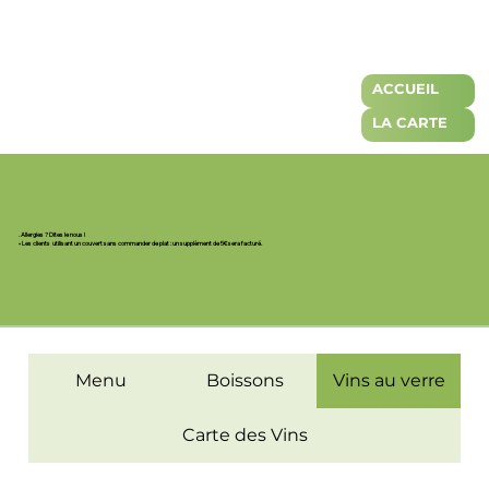
ACCUEIL
LA CARTE
. Allergies ? Dites le nous !
• Les clients utilisant un couvert sans commander de plat : un supplèment de 5€ sera facturé.
Menu
Boissons
Vins au verre
Carte des Vins