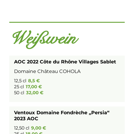
Weißwein
AOC 2022 Côte du Rhône Villages Sablet
Domaine Château COHOLA
12,5 cl
8,5 €
25 cl
17,00 €
50 cl
32,00 €
Ventoux Domaine Fondrèche „Persia“
2023 AOC
12,50 cl
9,00 €
25 cl
18,00 €