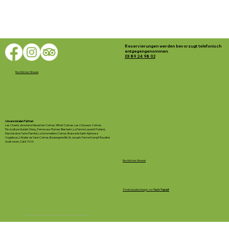
Reservierungen werden bevorzugt telefonisch
entgegengenommen.
03 89 24 98 02
Rechtlicher Hinweis
Unsere lokalen Partner:
Les Chants de la terre Maraicher Colmar, Siffert Colmar, Les 6 Saveurs Colmar,
Pisciculture Guidat Orbey, Ferme aux Plumes Biesheim, La Ferme Laurent Freland,
Marché de la Tarte Flambé, La Sommelière Colmar, Brasserie Saint Alphonse
Vogelbrun, L'Atelier de Yann Colmar, Boulangerie Bio St Joseph. Ferme Kempf Roseline
Soultzeren, Café 1924.
Rechtlicher Hinweis
© Individuelles Design von
Tech-Topia.fr