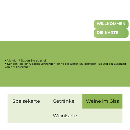
WILLKOMMEN
DIE KARTE
• Allergien? Sagen Sie es uns!
• Kunden, die ein Gedeck verwenden, ohne ein Gericht zu bestellen: Es wird ein Zuschlag
von 5 € berechnet.
Speisekarte
Getränke
Weine im Glas
Weinkarte